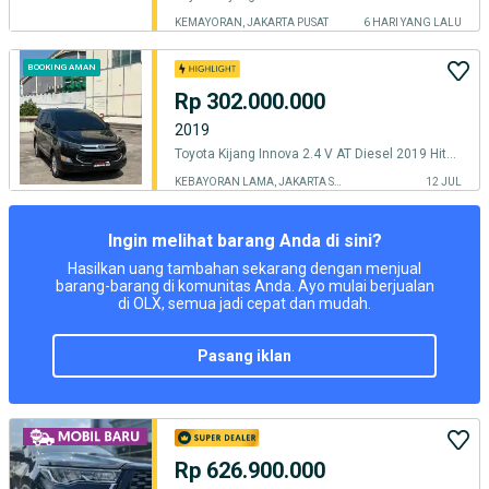
KEMAYORAN, JAKARTA PUSAT
6 HARI YANG LALU
BOOKING AMAN
Rp 302.000.000
2019
Toyota Kijang Innova 2.4 V AT Diesel 2019 Hitam Kilometer 98rb
KEBAYORAN LAMA, JAKARTA SELATAN
12 JUL
Ingin melihat barang Anda di sini?
Hasilkan uang tambahan sekarang dengan menjual
barang-barang di komunitas Anda. Ayo mulai berjualan
di OLX, semua jadi cepat dan mudah.
pasang iklan
Rp 626.900.000