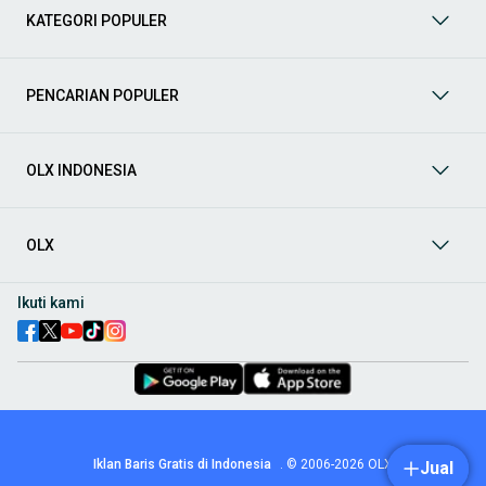
Mobil Bekas
: Temukan berbagai pilihan
mobil bekas
KATEGORI POPULER
berkualitas dan terpercaya di
OLX
! Dapatkan penawaran
terbaik untuk berbagai jenis mobil bekas dengan kondisi
prima dan riwayat yang jelas. Mulai dari Honda, Toyota,
Suzuki, hingga Mitsubishi, tersedia berbagai model MPV, SUV,
PENCARIAN POPULER
Sedan, dan lainnya. Cocok untuk Anda yang mencari
kendaraan dengan harga lebih terjangkau
Aksesoris Mobil
: Lengkapi tampilan dan fungsionalitas mobil
OLX INDONESIA
Anda dengan
aksesoris mobil
terbaik dari OLX! Temukan
beragam pilihan produk berkualitas tinggi, mulai dari
aksesoris interior seperti sarung jok dan karpet, hingga
aksesoris eksterior seperti
body kit
dan
roof rack
.
OLX
Audio Mobil
: Nikmati perjalanan Anda dengan pengalaman
audio terbaik bersama
audio mobil
dari OLX! Tersedia
Ikuti kami
berbagai pilihan
head unit
, speaker, amplifier, subwoofer,
hingga instalasi audio profesional. Cocok untuk Anda yang
ingin meningkatkan kualitas suara dalam kabin
mobil
,
menjadikan setiap perjalanan lebih menyenangkan.
Spare Part Mobil
: Jaga performa
mobil
Anda dengan
spare
part mobil
original dan berkualitas dari OLX! Temukan
berbagai komponen penting mulai dari filter oli, kampas rem,
busi, hingga komponen mesin lainnya.
Iklan Baris Gratis di Indonesia
.
© 2006-2026
OLX
Jual
Velg dan Ban Mobil
: Tingkatkan keamanan dan penampilan