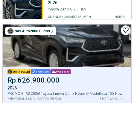
2026
Innova Zenix Q 2.0 HEV
CILANDAK, JAKARTA SELATAN
HARI INI
Rais Auto2000 Sunter
Rp 626.900.000
2026
PROMO GIIAS 2026! Toyota Innova Zenix Hybrid Q Modellista TSS New
KEBAYORAN LAMA, JAKARTA SELATAN
5 HARI YANG LALU