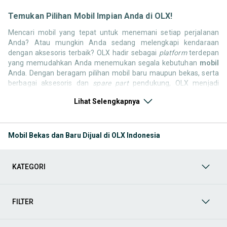
Temukan Pilihan Mobil Impian Anda di OLX!
Mencari mobil yang tepat untuk menemani setiap perjalanan
Anda? Atau mungkin Anda sedang melengkapi kendaraan
dengan aksesoris terbaik? OLX hadir sebagai
platform
terdepan
yang memudahkan Anda menemukan segala kebutuhan
mobil
Anda. Dengan beragam pilihan mobil baru maupun bekas, serta
berbagai aksesoris dan
spare part
pendukung, OLX menjadi
solusi satu pintu untuk semua kebutuhan otomotif Anda.
Lihat Selengkapnya
Jelajahi sekarang dan temukan mobil yang paling sesuai dengan
gaya hidup, kebutuhan, dan
budget
Anda!
Memilih mobil yang tepat tentu bukan perkara mudah. Apakah
Mobil Bekas dan Baru Dijual di OLX Indonesia
Anda mencari mobil keluarga, SUV tangguh, sedan elegan, atau
truk komersial untuk bisnis? Di OLX, Anda tidak hanya
menemukan mobil, tetapi juga berbagai komponen pendukung
KATEGORI
yang berkualitas. Kami hadir untuk memastikan pengalaman jual
beli Anda berjalan lancar, efisien, dan menyenangkan. Yuk, lihat
berbagai produk mobil yang bisa mendukung mobilitas dan
passion
Anda sekarang juga. Berikut adalah kategori utama yang
FILTER
bisa Anda temukan: