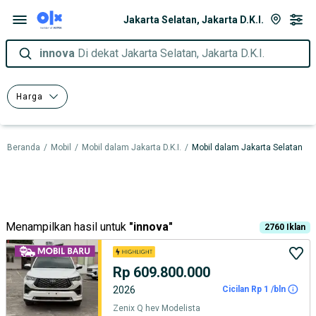
Jakarta Selatan, Jakarta D.K.I.
innova
Di dekat Jakarta Selatan, Jakarta D.K.I.
Harga
Beranda
/
Mobil
/
Mobil dalam Jakarta D.K.I.
/
Mobil dalam Jakarta Selatan
Menampilkan hasil untuk
"
innova
"
2760
Iklan
Rp 609.800.000
2026
Cicilan Rp 1 /bln
Zenix Q hev Modelista