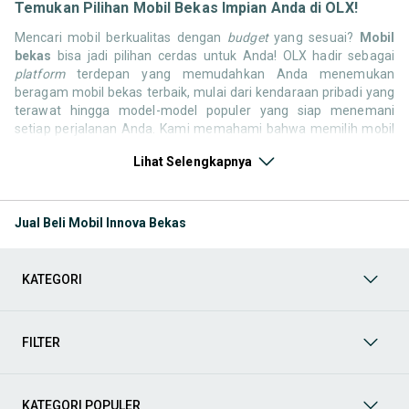
Temukan Pilihan Mobil Bekas Impian Anda di OLX!
Mencari mobil berkualitas dengan
budget
yang sesuai?
Mobil
bekas
bisa jadi pilihan cerdas untuk Anda! OLX hadir sebagai
platform
terdepan yang memudahkan Anda menemukan
beragam mobil bekas terbaik, mulai dari kendaraan pribadi yang
terawat hingga model-model populer yang siap menemani
setiap perjalanan Anda. Kami memahami bahwa memilih mobil
bekas butuh kepercayaan, oleh karena itu OLX menyediakan
Lihat Selengkapnya
ribuan daftar dari penjual terpercaya di seluruh Indonesia.
Jelajahi sekarang dan temukan mobil bekas yang paling sesuai
dengan gaya hidup, kebutuhan, dan
budget
Anda!
Jual Beli Mobil Innova Bekas
Memilih
mobil bekas
yang tepat tentu bukan perkara mudah.
Apakah Anda mencari mobil keluarga yang luas, SUV yang
tangguh untuk petualangan, sedan yang elegan untuk tampilan
KATEGORI
berkelas, atau mobil kota yang irit dan lincah? Di OLX, Anda akan
menemukan berbagai pilihan mobil bekas dari berbagai merek
dan tipe. Kami hadir untuk memastikan pengalaman jual beli
mobil bekas Anda berjalan lancar, efisien, dan menyenangkan.
FILTER
Yuk, lihat berbagai penawaran mobil bekas yang bisa
mendukung mobilitas Anda sekarang juga! Berikut adalah
kategori lainnya yang bisa Anda temukan:
KATEGORI POPULER