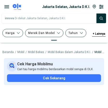
Jakarta Selatan, Jakarta D.K.I.
innova
Di dekat Jakarta Selatan, Jakarta D.K.I.
Harga
Merek Dan Model
Tahun
+
Lainnya
Tipe Bodi
Tipe Membership
Beranda
/
Mobil
/
Mobil Bekas
/
Mobil Bekas dalam Jakarta D.K.I.
/
Mobil Bekas dalam Jakarta Selatan
Cek Harga Mobilmu
Cari tau harga mobilmu berdasarkan mobil serupa di OLX.
Cek Sekarang