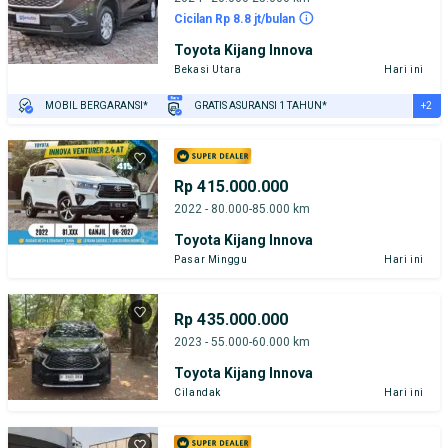
Cicilan Rp 8.8 jt/bulan
Toyota Kijang Innova
Bekasi Utara
Hari ini
+2
MOBIL BERGARANSI*
GRATIS ASURANSI 1 TAHUN*
TEST DRIVE DARI RUMAH
GRATIS BIAYA JASA PERAWATAN*
Rp 415.000.000
2022 - 80.000-85.000 km
Toyota Kijang Innova
Pasar Minggu
Hari ini
Rp 435.000.000
2023 - 55.000-60.000 km
Toyota Kijang Innova
Cilandak
Hari ini