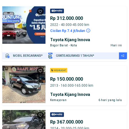
Rp 312.000.000
2022 - 40.000-45.000 km
Cicilan Rp 7.4 jt/bulan
Toyota Kijang Innova
Bogor Barat - Kota
Hari ini
+2
MOBIL BERGARANSI*
GRATIS ASURANSI 1 TAHUN*
TEST DRIVE DARI RUMAH
GRATIS BIAYA JASA PERAWATAN*
Rp 150.000.000
2013 - 160.000-165.000 km
Toyota Kijang Innova
Kemayoran
6 hari yang lalu
Rp 367.000.000
2024 - 20.000-25.000 km