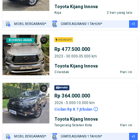
Toyota Kijang Innova
Koja
2 hari yang lalu
+3
MOBIL BERGARANSI*
GRATIS ASURANSI 1 TAHUN*
TEST DRIVE DARI RUMAH
GRATIS BIAYA JASA PERAWATAN*
PENJUAL TERVERIFIKASI
BOOKING AMAN
Rp 477.500.000
2023 - 30.000-35.000 km
Toyota Kijang Innova
Cilandak
Hari ini
Rp 364.000.000
2026 - 5.000-10.000 km
Cicilan Rp 8.7 jt/bulan
Toyota Kijang Innova
Tangerang Selatan Kota
Hari ini
+3
MOBIL BERGARANSI*
GRATIS ASURANSI 1 TAHUN*