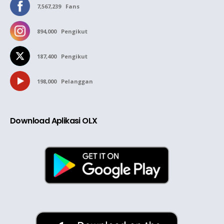
7,567,239
Fans
894,000
Pengikut
187,400
Pengikut
198,000
Pelanggan
Download Aplikasi OLX