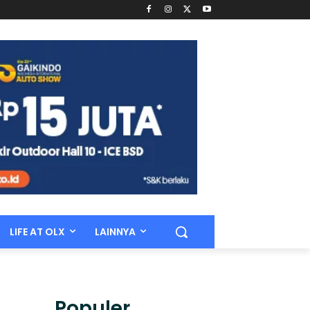
LIFE AT OLX
LAINNYA
Populer.