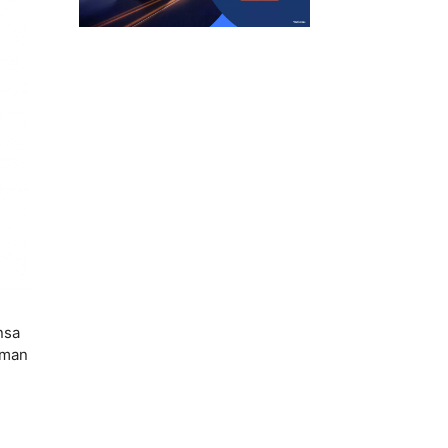
nsa
eman