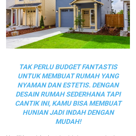
TAK PERLU BUDGET FANTASTIS
UNTUK MEMBUAT RUMAH YANG
NYAMAN DAN ESTETIS. DENGAN
DESAIN RUMAH SEDERHANA TAPI
CANTIK INI, KAMU BISA MEMBUAT
HUNIAN JADI INDAH DENGAN
MUDAH!