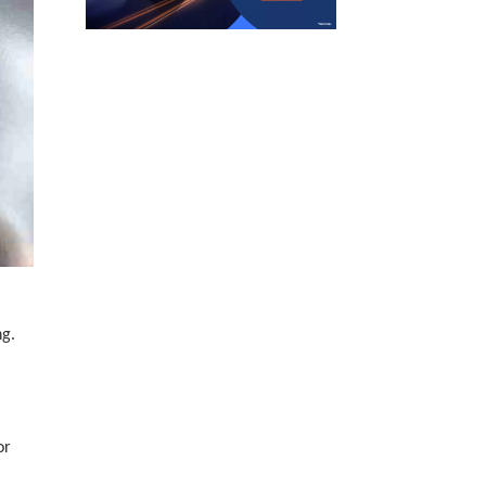
g.
or