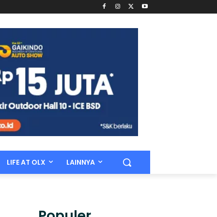
LIFE AT OLX
LAINNYA
Populer.