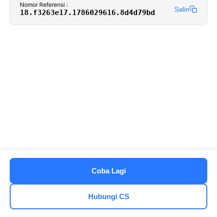
Nomor Referensi :
Salin
18.f3263e17.1786029616.8d4d79bd
Coba Lagi
Hubungi CS