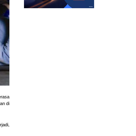
erasa
an di
jadi,