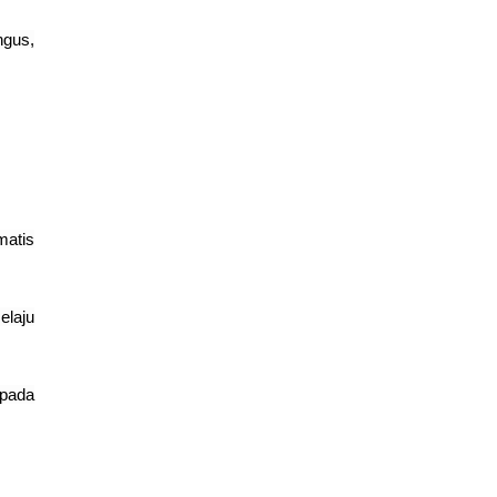
ngus,
matis
elaju
 pada