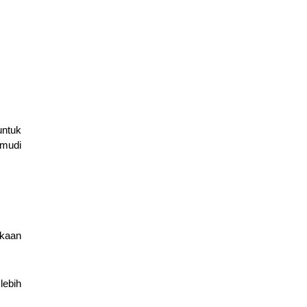
untuk
emudi
ukaan
lebih