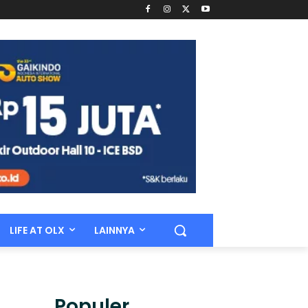
LIFE AT OLX
LAINNYA
Populer.