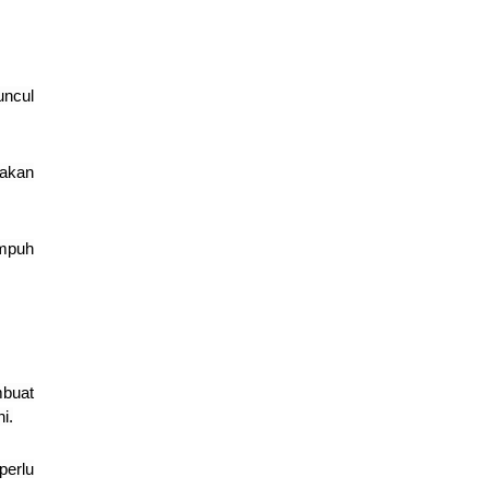
uncul
 akan
empuh
mbuat
i.
perlu