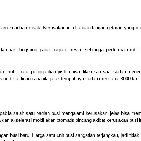
dalam keadaan rusak. Kerusakan ini ditandai dengan getaran yang m
dampak langsung pada bagian mesin, sehingga performa mobil
ntuk mobil baru, penggantian piston bisa dilakukan saat sudah men
ston bisa diganti apabila jarak tempuhnya sudah mencapai 3000 km.
Apabila salah satu bagian busi mengalami kerusakan, jelas bisa me
 dan akselerasi mobil akan otomatis pincang akibat kerusakan busi in
an busi baru. Harga satu unit busi sangatlah terjangkau, jadi tidak 