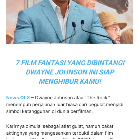
7 FILM FANTASI YANG DIBINTANGI
DWAYNE JOHNSON INI SIAP
MENGHIBUR KAMU!
News.OLX
– Dwayne Johnson atau “The Rock,”
menempuh perjalanan luar biasa dari pegulat menjadi
simbol ketangguhan di dunia perfilman.
Karirnya dimulai sebagai atlet gulat, namun bakat
aktingnya yang mengesankan terbukti dalam film