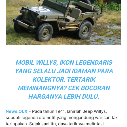
MOBIL WILLYS, IKON LEGENDARIS
YANG SELALU JADI IDAMAN PARA
KOLEKTOR. TERTARIK
MEMINANGNYA? CEK BOCORAN
HARGANYA LEBIH DULU.
News.OLX
– Pada tahun 1941, lahirlah Jeep Willys,
sebuah legenda otomotif yang mengandung warisan tak
terlupakan. Sejak saat itu, daya tariknya melintasi