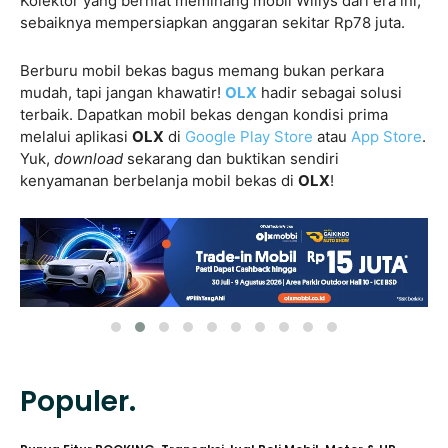
Kolektor yang berniat meminang mobil Willys dari era ini,
sebaiknya mempersiapkan anggaran sekitar Rp78 juta.
Berburu mobil bekas bagus memang bukan perkara
mudah, tapi jangan khawatir!
OLX
hadir sebagai solusi
terbaik. Dapatkan mobil bekas dengan kondisi prima
melalui aplikasi
OLX
di
Google Play Store
atau
App Store
.
Yuk,
download
sekarang dan buktikan sendiri
kenyamanan berbelanja mobil bekas di
OLX
!
Populer.