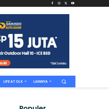
LIFE AT OLX
LAINNYA
Populer.