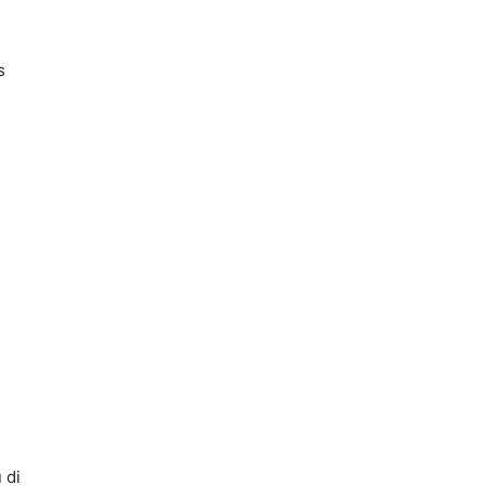
s
 di