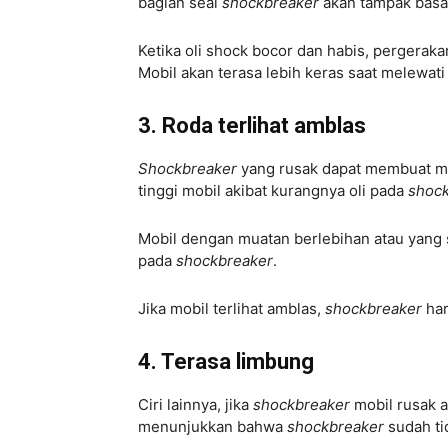
bagian seal
shockbreaker
akan tampak bas
Ketika oli shock bocor dan habis, pergerak
Mobil akan terasa lebih keras saat melewati
3. Roda terlihat amblas
Shockbreaker
yang rusak dapat membuat mob
tinggi mobil akibat kurangnya oli pada
shoc
Mobil dengan muatan berlebihan atau yang
pada
shockbreaker
.
Jika mobil terlihat amblas,
shockbreaker
ha
4. Terasa limbung
Ciri lainnya, jika
shockbreaker
mobil rusak a
menunjukkan bahwa
shockbreaker
sudah t