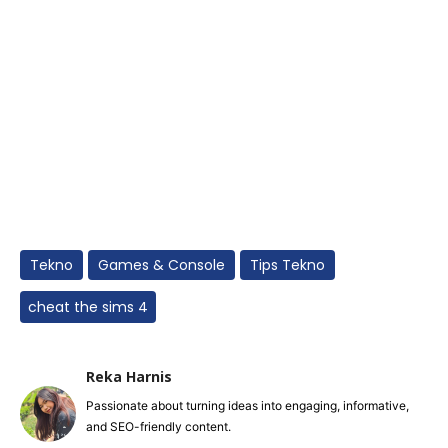
Tekno
Games & Console
Tips Tekno
cheat the sims 4
Reka Harnis
Passionate about turning ideas into engaging, informative,
and SEO-friendly content.