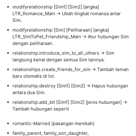
modifyrelationship [Sim1] [Sim2] [angka]
LTR_Romance_Main → Ubah tingkat romansa antar
Sim.
modifyrelationship [Sim] [Peliharaan] [angka]
LTR_SimToPet_Friendship_Main → Atur hubungan Sim
dengan peliharaan.
relationship.introduce_sim_to_all_others → Sim
langsung kenal dengan semua Sim lainnya.
relationships.create_friends_for_sim → Tambah teman
baru otomatis di lot.
relationship.destroy [Sim1] [Sim2] → Hapus hubungan
antara dua Sim.
relationship.add_bit [Sim1] [Sim2] [jenis hubungan] →
Tambah hubungan seperti
romantic-Married (pasangan menikah)
family_parent, family_son_daughter,