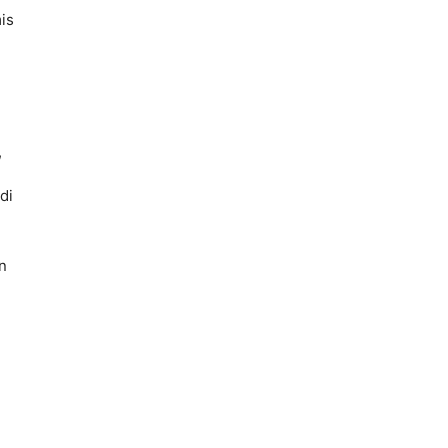
is
,
di
n