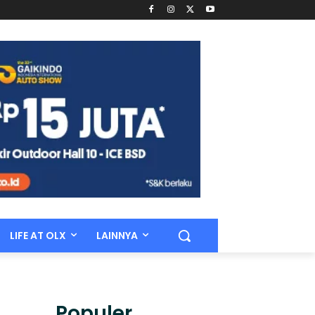
LIFE AT OLX
LAINNYA
Populer.