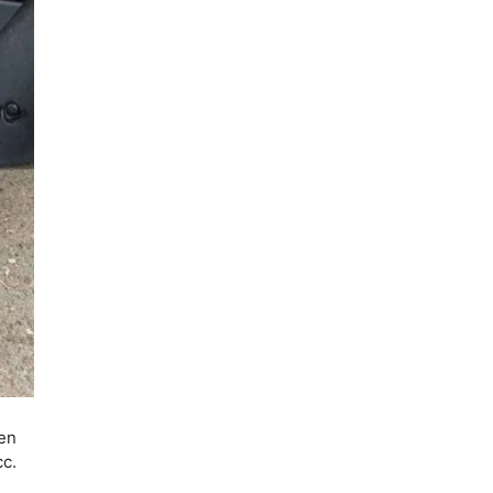
en
c.