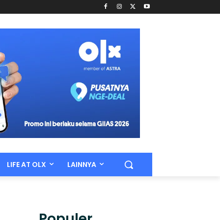
LIFE AT OLX
LAINNYA
Populer.