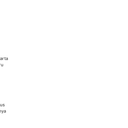
arta
ru
lus
nya