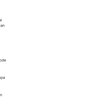
ai
ian
mode
npa
an