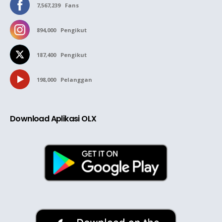
7,567,239
Fans
894,000
Pengikut
187,400
Pengikut
198,000
Pelanggan
Download Aplikasi OLX