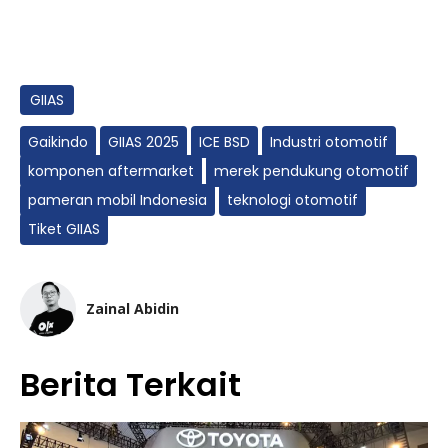
GIIAS
Gaikindo
GIIAS 2025
ICE BSD
Industri otomotif
komponen aftermarket
merek pendukung otomotif
pameran mobil Indonesia
teknologi otomotif
Tiket GIIAS
Zainal Abidin
Berita Terkait