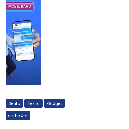
Berita
Tekno
Gadget
android xr