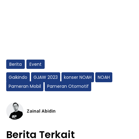
Berita
Event
Gaikindo
GJAW 2023
konser NOAH
NOAH
Pameran Mobil
Pameran Otomotif
Zainal Abidin
Berita Terkait