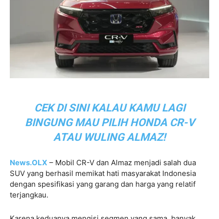
CEK DI SINI KALAU KAMU LAGI
BINGUNG MAU PILIH HONDA CR-V
ATAU WULING ALMAZ!
News.OLX
– Mobil CR-V dan Almaz menjadi salah dua
SUV yang berhasil memikat hati masyarakat Indonesia
dengan spesifikasi yang garang dan harga yang relatif
terjangkau.
Karena keduanya mengisi segmen yang sama, banyak