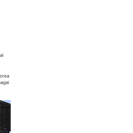
ai
Korea
bagai