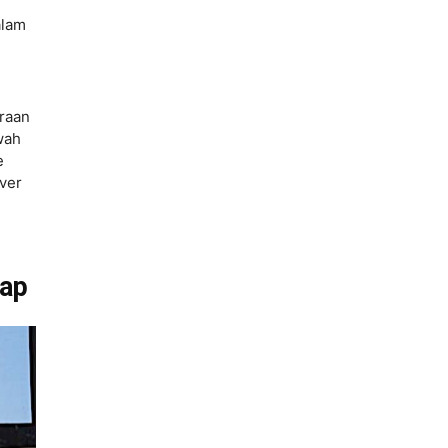
alam
raan
wah
e
ver
lap