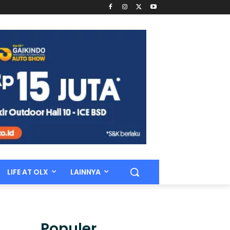
LIFE AT OLX
LAINNYA
Populer.