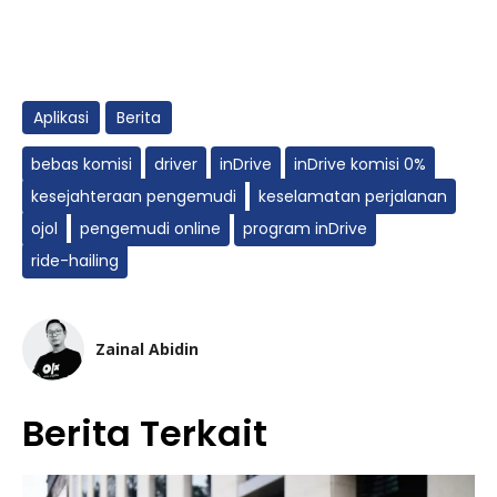
Aplikasi
Berita
bebas komisi
driver
inDrive
inDrive komisi 0%
kesejahteraan pengemudi
keselamatan perjalanan
ojol
pengemudi online
program inDrive
ride-hailing
Zainal Abidin
Berita Terkait