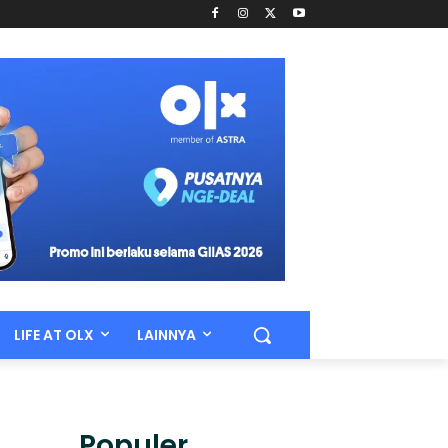
LIFE AT OLX
LAINNYA
Populer.