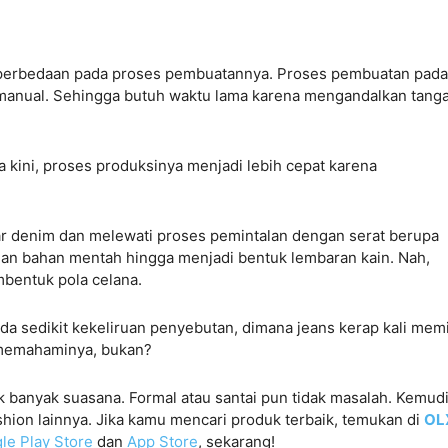
ki perbedaan pada proses pembuatannya. Proses pembuatan pada
anual. Sehingga butuh waktu lama karena mengandalkan tang
kini, proses produksinya menjadi lebih cepat karena
 denim dan melewati proses pemintalan dengan serat berupa
ahan bahan mentah hingga menjadi bentuk lembaran kain. Nah,
mbentuk pola celana.
a sedikit kekeliruan penyebutan, dimana jeans kerap kali memi
h memahaminya, bukan?
k banyak suasana. Formal atau santai pun tidak masalah. Kemud
ion lainnya. Jika kamu mencari produk terbaik, temukan di
OL
le Play Store
dan
App Store
, sekarang!