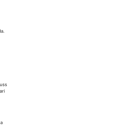
da.
auss
ari
na