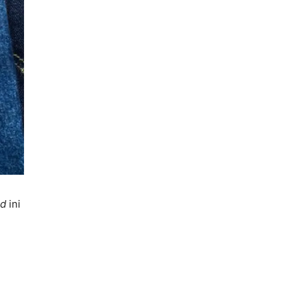
nd
ini