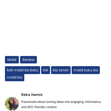
Mobil
Review
beli mobil kia baru
KIA
kia sonet
mobil baru kia
mobil kia
Reka Harnis
Passionate about turning ideas into engaging, informative,
and SEO-friendly content.