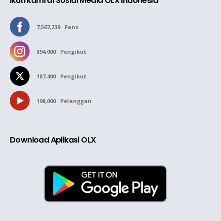
Ikuti kami di Sosial Media OLX Indonesia
7,567,239
Fans
894,000
Pengikut
187,400
Pengikut
198,000
Pelanggan
Download Aplikasi OLX