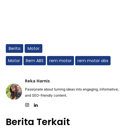
Berita
Motor
Motor
Rem ABS
rem motor
rem motor abs
Reka Harnis
Passionate about turning ideas into engaging, informative,
and SEO-friendly content.
Berita Terkait