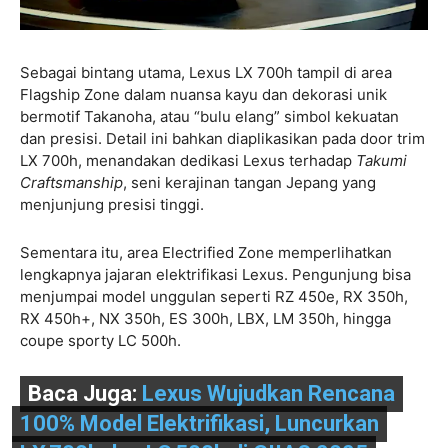
Sebagai bintang utama, Lexus LX 700h tampil di area
Flagship Zone dalam nuansa kayu dan dekorasi unik
bermotif Takanoha, atau “bulu elang” simbol kekuatan
dan presisi. Detail ini bahkan diaplikasikan pada door trim
LX 700h, menandakan dedikasi Lexus terhadap
Takumi
Craftsmanship
, seni kerajinan tangan Jepang yang
menjunjung presisi tinggi.
Sementara itu, area Electrified Zone memperlihatkan
lengkapnya jajaran elektrifikasi Lexus. Pengunjung bisa
menjumpai model unggulan seperti RZ 450e, RX 350h,
RX 450h+, NX 350h, ES 300h, LBX, LM 350h, hingga
coupe sporty LC 500h.
Baca Juga:
Lexus Wujudkan Rencana
100% Model Elektrifikasi, Luncurkan