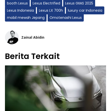
booth Lexus
Lexus Electrified
Lexus GIIAS 2025
Lexus Indonesia
Lexus LX 700h
luxury car Indonesia
mobil mewah Jepang
Omotenashi Lexus
Zainal Abidin
Berita Terkait