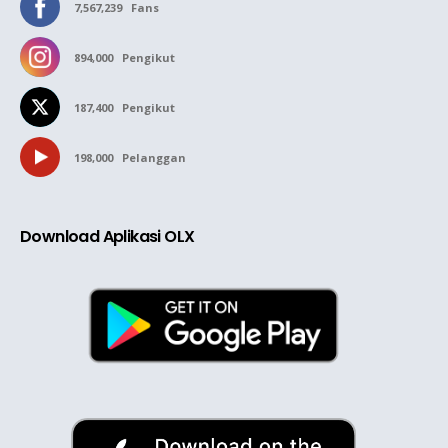
7,567,239
Fans
894,000
Pengikut
187,400
Pengikut
198,000
Pelanggan
Download Aplikasi OLX