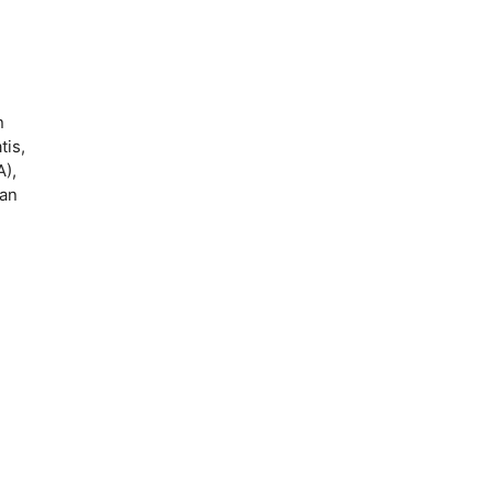
n
tis,
A),
kan