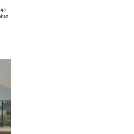
aja
hkan