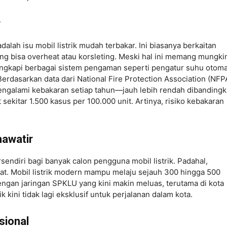
r
alah isu mobil listrik mudah terbakar. Ini biasanya berkaitan
ang bisa overheat atau korsleting. Meski hal ini memang mungki
dilengkapi berbagai sistem pengaman seperti pengatur suhu otoma
erdasarkan data dari National Fire Protection Association (NFP
 mengalami kebakaran setiap tahun—jauh lebih rendah dibanding
ekitar 1.500 kasus per 100.000 unit. Artinya, risiko kebakaran
hawatir
endiri bagi banyak calon pengguna mobil listrik. Padahal,
sat. Mobil listrik modern mampu melaju sejauh 300 hingga 500
Dengan jaringan SPKLU yang kini makin meluas, terutama di kota
ik kini tidak lagi eksklusif untuk perjalanan dalam kota.
sional