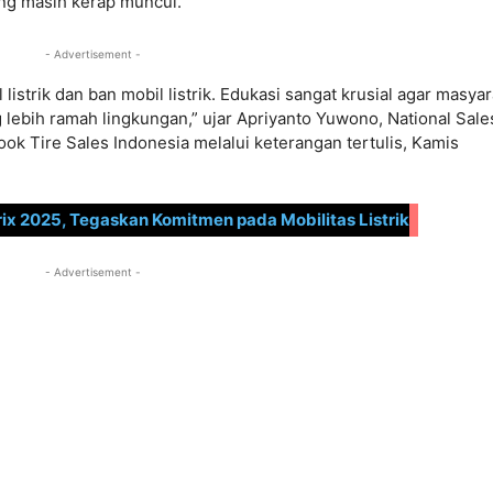
g masih kerap muncul.
- Advertisement -
listrik dan ban mobil listrik. Edukasi sangat krusial agar masya
g lebih ramah lingkungan,” ujar Apriyanto Yuwono, National Sale
k Tire Sales Indonesia melalui keterangan tertulis, Kamis
x 2025, Tegaskan Komitmen pada Mobilitas Listrik
- Advertisement -