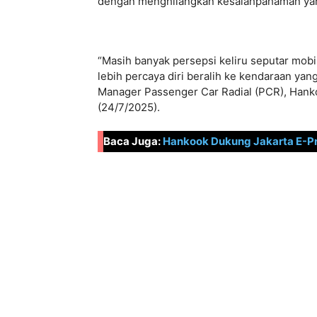
dengan menghilangkan kesalahpahaman yan
“Masih banyak persepsi keliru seputar mobil 
lebih percaya diri beralih ke kendaraan yan
Manager Passenger Car Radial (PCR), Hankoo
(24/7/2025).
Baca Juga:
Hankook Dukung Jakarta E-Pri