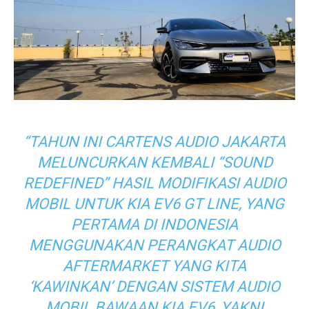
“TAHUN INI CARTENS AUDIO JAKARTA
MELUNCURKAN KEMBALI “SOUND
REDEFINED” HASIL MODIFIKASI AUDIO
MOBIL UNTUK KIA EV6 GT LINE, YANG
PERTAMA DI INDONESIA
MENGGUNAKAN PERANGKAT AUDIO
AFTERMARKET
YANG KITA
‘KAWINKAN’
DENGAN SISTEM AUDIO
MOBIL BAWAAN KIA EV6, YAKNI