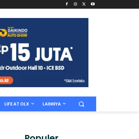
LIFE AT OLX
LAINNYA
Populer.