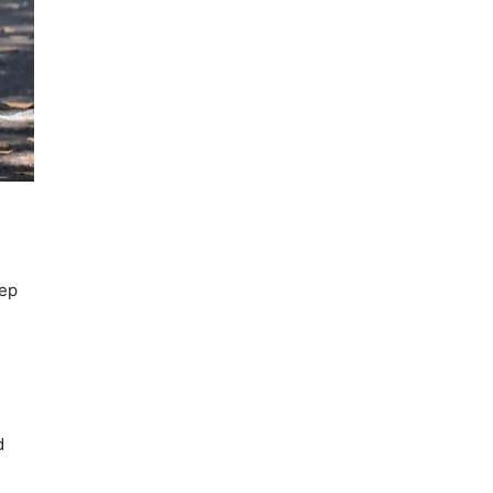
sep
d