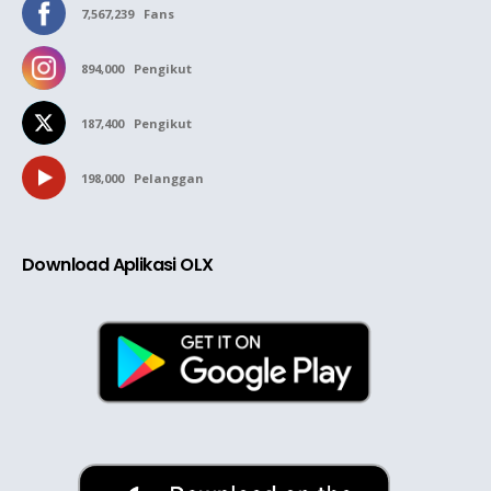
7,567,239
Fans
894,000
Pengikut
187,400
Pengikut
198,000
Pelanggan
Download Aplikasi OLX