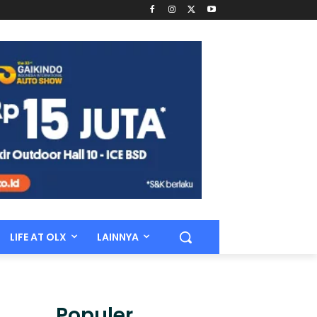
LIFE AT OLX
LAINNYA
Populer.