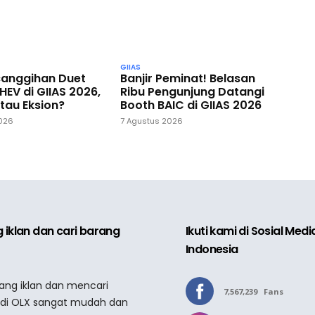
GIIAS
Banjir Peminat! Belasan
ecanggihan Duet
Ribu Pengunjung Datangi
HEV di GIIAS 2026,
Booth BAIC di GIIAS 2026
tau Eksion?
7 Agustus 2026
2026
 iklan dan cari barang
Ikuti kami di Sosial Med
Indonesia
sang iklan dan mencari
7,567,239
Fans
 di OLX sangat mudah dan