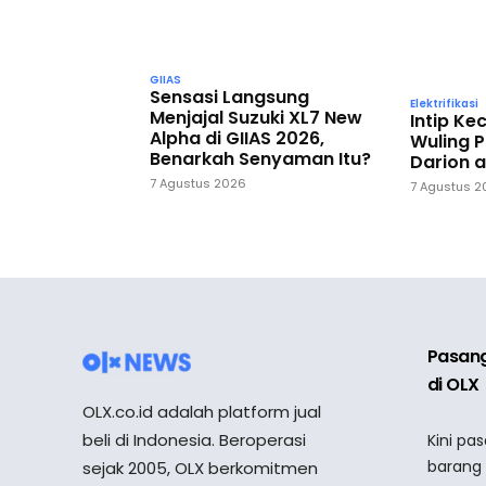
GIIAS
Sensasi Langsung
Elektrifikasi
Menjajal Suzuki XL7 New
Intip K
Alpha di GIIAS 2026,
Wuling P
Benarkah Senyaman Itu?
Darion a
7 Agustus 2026
7 Agustus 
Pasang
di OLX
OLX.co.id adalah platform jual
beli di Indonesia. Beroperasi
Kini pa
barang
sejak 2005, OLX berkomitmen