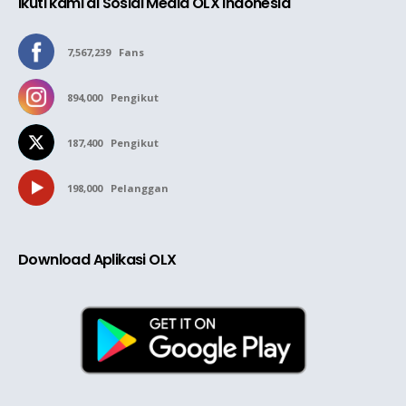
Ikuti kami di Sosial Media OLX Indonesia
7,567,239
Fans
894,000
Pengikut
187,400
Pengikut
198,000
Pelanggan
Download Aplikasi OLX