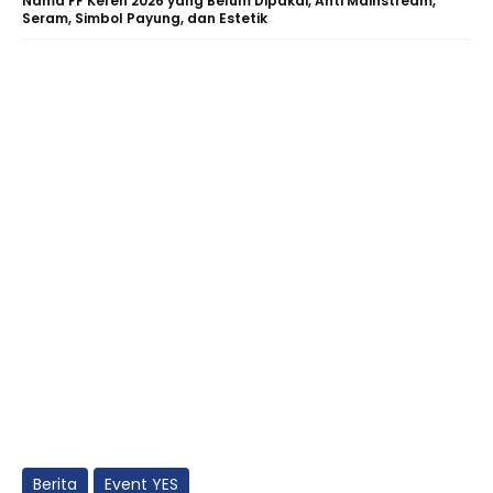
Nama FF Keren 2026 yang Belum Dipakai, Anti Mainstream,
Seram, Simbol Payung, dan Estetik
Berita
Event YES