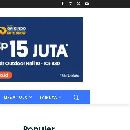
LIFE AT OLX
LAINNYA
Populer.