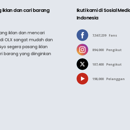
 iklan dan cari barang
Ikuti kami di Sosial Med
Indonesia
sang iklan dan mencari
7,567,239
Fans
 di OLX sangat mudah dan
Ayo segera pasang iklan
894,000
Pengikut
ri barang yang diinginkan
187,400
Pengikut
198,000
Pelanggan