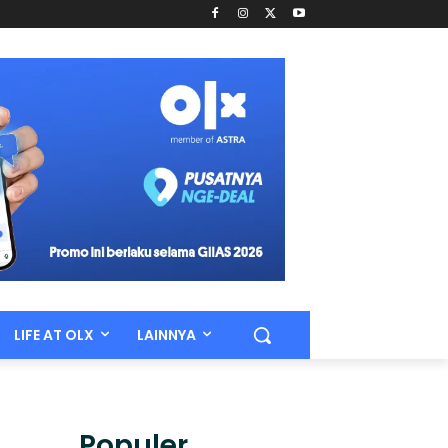
LIFE AT OLX
LAINNYA
Populer.