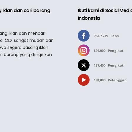
 iklan dan cari barang
Ikuti kami di Sosial Med
Indonesia
sang iklan dan mencari
7,567,239
Fans
 di OLX sangat mudah dan
Ayo segera pasang iklan
894,000
Pengikut
ri barang yang diinginkan
187,400
Pengikut
198,000
Pelanggan