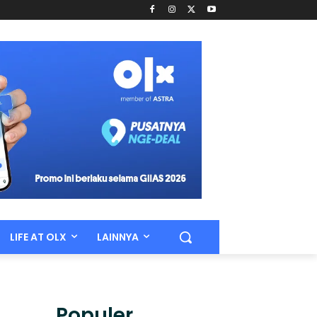
LIFE AT OLX
LAINNYA
Populer.