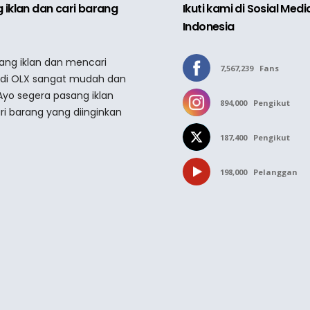
 iklan dan cari barang
Ikuti kami di Sosial Med
Indonesia
sang iklan dan mencari
7,567,239
Fans
 di OLX sangat mudah dan
Ayo segera pasang iklan
894,000
Pengikut
ri barang yang diinginkan
187,400
Pengikut
198,000
Pelanggan