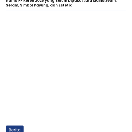
Nama FF Keren 2026 yang Belum Dipakai, Anti Mainstream,
Seram, Simbol Payung, dan Estetik
Berita