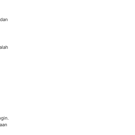
 dan
alah
ngin.
raan