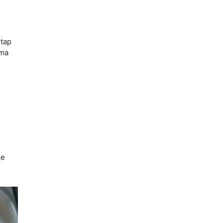
etap
ama
ke