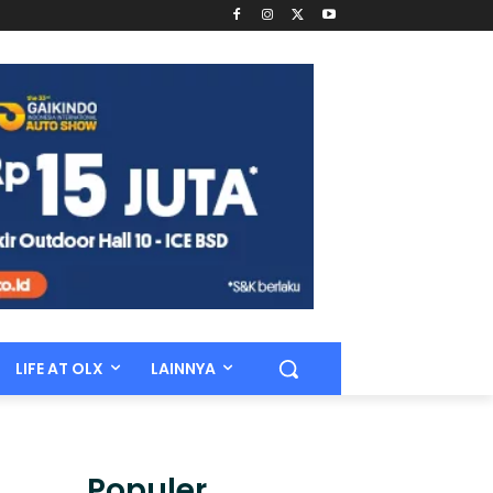
LIFE AT OLX
LAINNYA
Populer.