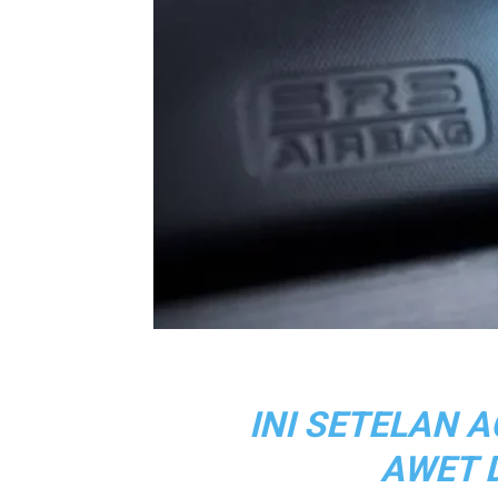
INI SETELAN A
AWET 