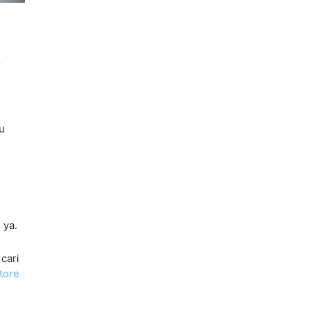
r
u
 ya.
 cari
tore