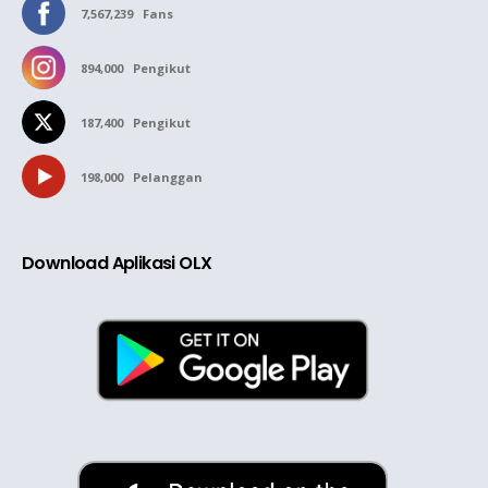
7,567,239
Fans
894,000
Pengikut
187,400
Pengikut
198,000
Pelanggan
Download Aplikasi OLX