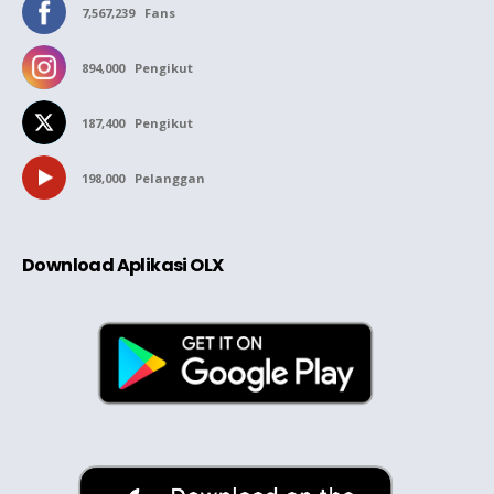
7,567,239
Fans
894,000
Pengikut
187,400
Pengikut
198,000
Pelanggan
Download Aplikasi OLX