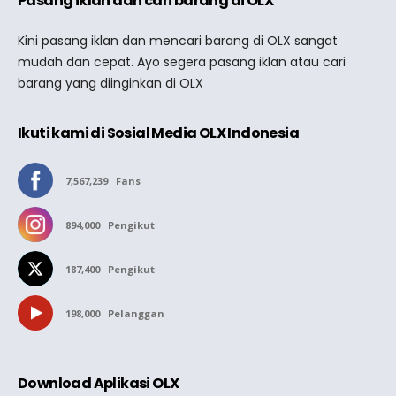
Pasang iklan dan cari barang di OLX
Kini pasang iklan dan mencari barang di OLX sangat
mudah dan cepat. Ayo segera pasang iklan atau cari
barang yang diinginkan di OLX
Ikuti kami di Sosial Media OLX Indonesia
7,567,239
Fans
894,000
Pengikut
187,400
Pengikut
198,000
Pelanggan
Download Aplikasi OLX