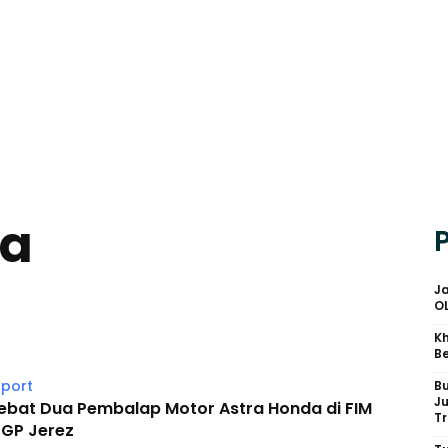
pa
Ja
O
Kh
Be
port
B
J
Hebat Dua Pembalap Motor Astra Honda di FIM
Tr
rGP Jerez