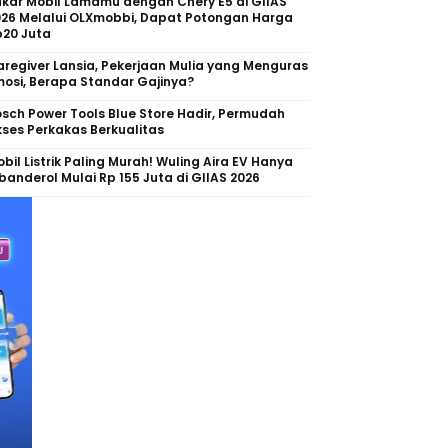
kar Mobil Lamamu dengan Chery E5 di GIIAS
026 Melalui OLXmobbi, Dapat Potongan Harga
p20 Juta
regiver Lansia, Pekerjaan Mulia yang Menguras
osi, Berapa Standar Gajinya?
sch Power Tools Blue Store Hadir, Permudah
ses Perkakas Berkualitas
bil Listrik Paling Murah! Wuling Aira EV Hanya
banderol Mulai Rp 155 Juta di GIIAS 2026