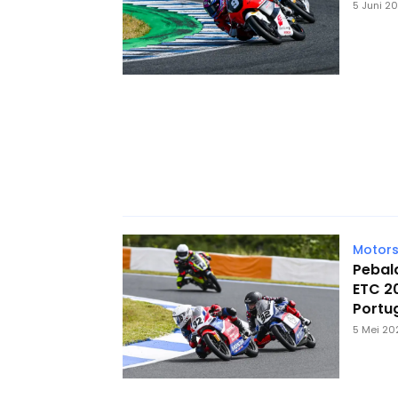
5 Juni 2
Motors
Pebal
ETC 20
Portu
5 Mei 20