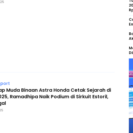
Tu
025
2
R
Ca
Em
Bo
Ak
Mo
Di
port
ap Muda Binaan Astra Honda Cetak Sejarah di
25, Ramadhipa Naik Podium di Sirkuit Estoril,
gal
25