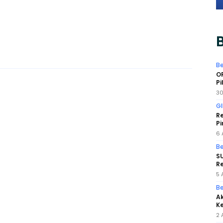
B
Be
O
Pi
30
GI
Re
Pi
6 
Be
SU
Re
5 
Be
Ak
Ke
2 