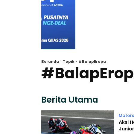
Beranda
Topik
#BalapEropa
#BalapEro
Berita Utama
Motors
Aksi 
Junio