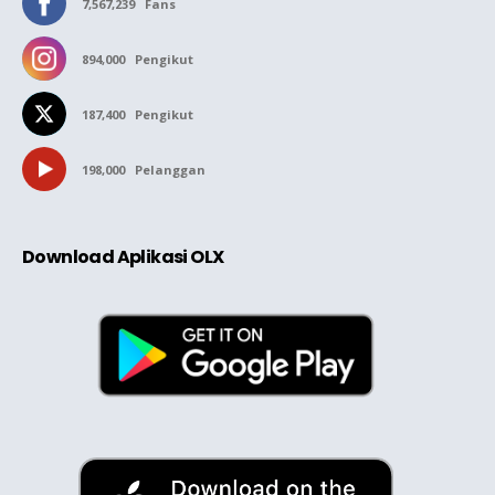
7,567,239
Fans
894,000
Pengikut
187,400
Pengikut
198,000
Pelanggan
Download Aplikasi OLX