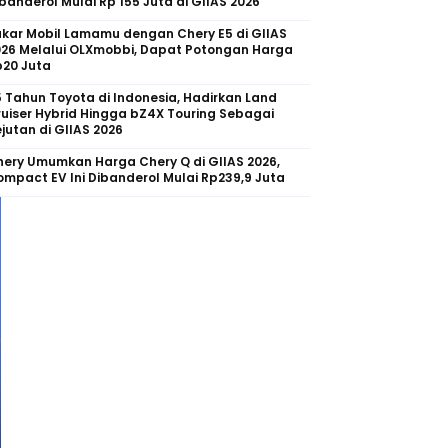
banderol Mulai Rp 155 Juta di GIIAS 2026
kar Mobil Lamamu dengan Chery E5 di GIIAS
026 Melalui OLXmobbi, Dapat Potongan Harga
p20 Juta
 Tahun Toyota di Indonesia, Hadirkan Land
uiser Hybrid Hingga bZ4X Touring Sebagai
jutan di GIIAS 2026
ery Umumkan Harga Chery Q di GIIAS 2026,
mpact EV Ini Dibanderol Mulai Rp239,9 Juta