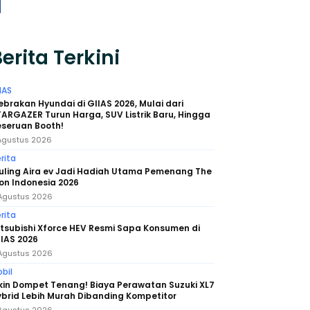
erita Terkini
IAS
brakan Hyundai di GIIAS 2026, Mulai dari
ARGAZER Turun Harga, SUV Listrik Baru, Hingga
eseruan Booth!
Agustus 2026
rita
uling Aira ev Jadi Hadiah Utama Pemenang The
on Indonesia 2026
Agustus 2026
rita
tsubishi Xforce HEV Resmi Sapa Konsumen di
IAS 2026
Agustus 2026
bil
kin Dompet Tenang! Biaya Perawatan Suzuki XL7
brid Lebih Murah Dibanding Kompetitor