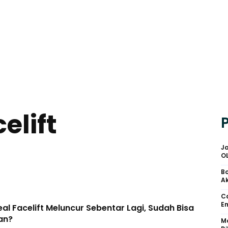
elift
Ja
O
Bo
Ak
Ca
Em
al Facelift Meluncur Sebentar Lagi, Sudah Bisa
an?
Mo