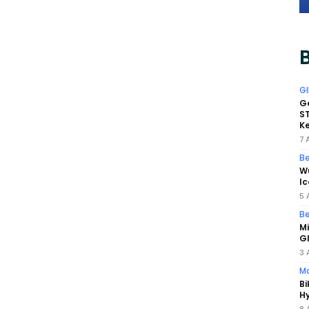
B
GI
Ge
ST
K
7 
Be
W
Ic
5 
Be
Mi
GI
3 
Mo
Bi
Hy