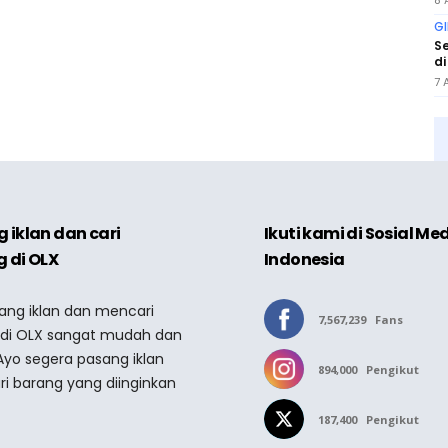
8 
GI
Se
di
7 
 iklan dan cari
Ikuti kami di Sosial Me
 di OLX
Indonesia
sang iklan dan mencari
7,567,239
Fans
 di OLX sangat mudah dan
Ayo segera pasang iklan
894,000
Pengikut
ri barang yang diinginkan
187,400
Pengikut