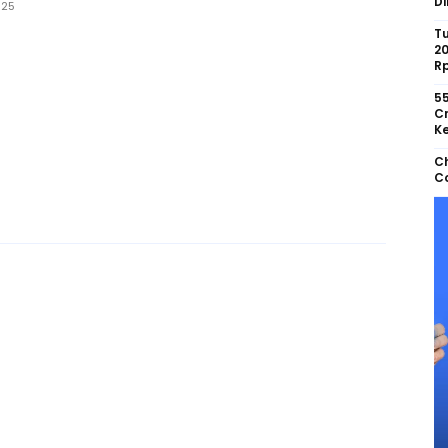
Di
025
Tu
2
R
55
Cr
Ke
Ch
Co