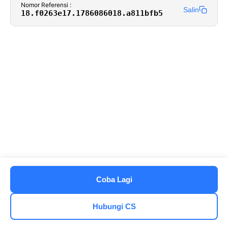
Nomor Referensi :
Salin
18.f0263e17.1786086018.a811bfb5
Coba Lagi
Hubungi CS