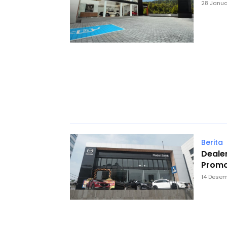
28 Janua
Berita
Deale
Promo
14 Desem