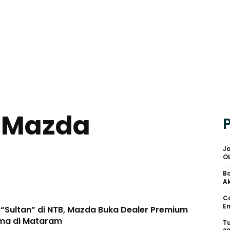
u Mazda
Ja
O
Bo
Ak
Ca
Em
 “Sultan” di NTB, Mazda Buka Dealer Premium
ma di Mataram
Tu