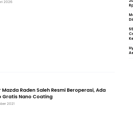
2
ri 2026
R
Mo
Di
55
Cr
Ke
Hy
Ae
r Mazda Raden Saleh Resmi Beroperasi, Ada
 Gratis Nano Coating
ber 2021