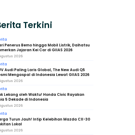
erita Terkini
rita
ri Penerus Bemo hingga Mobil Listrik, Daihatsu
merkan Jajaran Kei Car di GIIAS 2026
Agustus 2026
rita
V Audi Paling Laris Global, The New Audi Q5
smi Mengaspal di Indonesia Lewat GIIAS 2026
Agustus 2026
rita
k Lekang oleh Waktu! Honda Civic Rayakan
ia 5 Dekade di Indonesia
Agustus 2026
rita
rga Turun Jauh! Intip Kelebihan Mazda CX-30
kitan Lokal
Agustus 2026