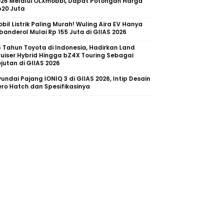
026 Melalui OLXmobbi, Dapat Potongan Harga
p20 Juta
bil Listrik Paling Murah! Wuling Aira EV Hanya
banderol Mulai Rp 155 Juta di GIIAS 2026
 Tahun Toyota di Indonesia, Hadirkan Land
uiser Hybrid Hingga bZ4X Touring Sebagai
jutan di GIIAS 2026
undai Pajang IONIQ 3 di GIIAS 2026, Intip Desain
ro Hatch dan Spesifikasinya