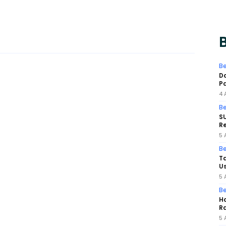
B
Be
Da
Pa
4 
Be
SU
Re
5 
Be
Ta
Us
5 
Be
Ha
Ra
5 