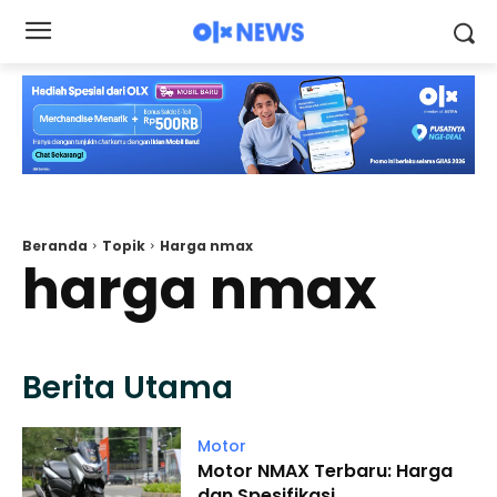
Beranda
Topik
Harga nmax
harga nmax
Berita Utama
Motor
Motor NMAX Terbaru: Harga
dan Spesifikasi