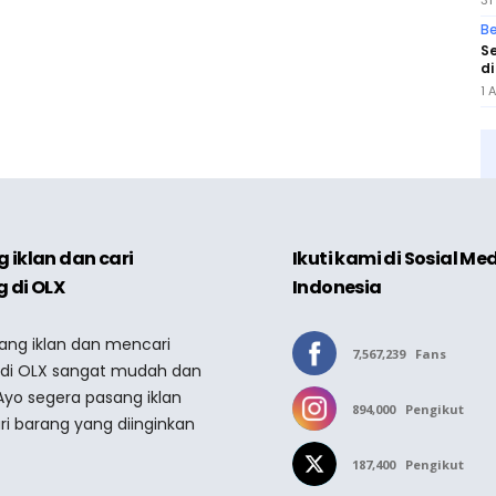
31
Be
Se
di
1 
 iklan dan cari
Ikuti kami di Sosial Me
 di OLX
Indonesia
sang iklan dan mencari
7,567,239
Fans
 di OLX sangat mudah dan
Ayo segera pasang iklan
894,000
Pengikut
ri barang yang diinginkan
187,400
Pengikut