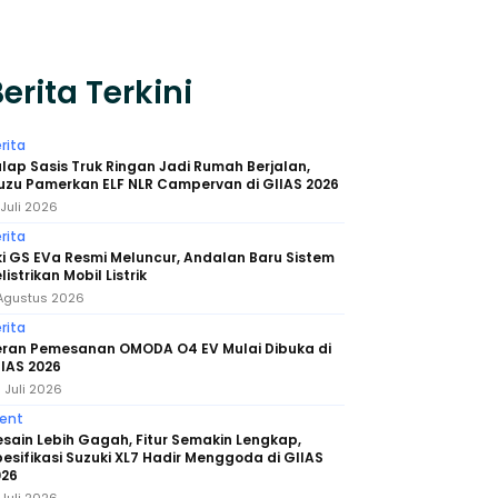
erita Terkini
rita
lap Sasis Truk Ringan Jadi Rumah Berjalan,
uzu Pamerkan ELF NLR Campervan di GIIAS 2026
 Juli 2026
rita
i GS EVa Resmi Meluncur, Andalan Baru Sistem
listrikan Mobil Listrik
Agustus 2026
rita
eran Pemesanan OMODA O4 EV Mulai Dibuka di
IAS 2026
 Juli 2026
ent
sain Lebih Gagah, Fitur Semakin Lengkap,
esifikasi Suzuki XL7 Hadir Menggoda di GIIAS
026