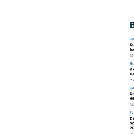
B
Be
Su
Is
31
Be
Ak
Ke
2 
Be
K
GI
30
Ev
De
Sp
2