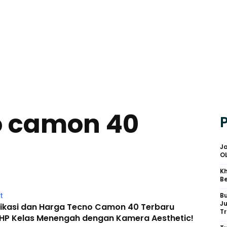
o camon 40
Ja
O
Kh
Be
t
B
J
fikasi dan Harga Tecno Camon 40 Terbaru
Tr
 HP Kelas Menengah dengan Kamera Aesthetic!