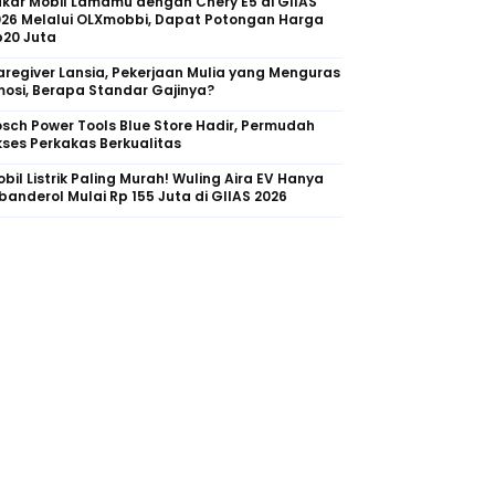
kar Mobil Lamamu dengan Chery E5 di GIIAS
026 Melalui OLXmobbi, Dapat Potongan Harga
p20 Juta
regiver Lansia, Pekerjaan Mulia yang Menguras
osi, Berapa Standar Gajinya?
sch Power Tools Blue Store Hadir, Permudah
ses Perkakas Berkualitas
bil Listrik Paling Murah! Wuling Aira EV Hanya
banderol Mulai Rp 155 Juta di GIIAS 2026