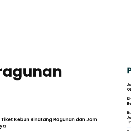
 ragunan
Ja
O
Kh
Be
B
J
 Tiket Kebun Binatang Ragunan dan Jam
Tr
ya