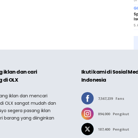
31
GI
Sp
Is
5 
 iklan dan cari
Ikuti kami di Sosial Me
 di OLX
Indonesia
sang iklan dan mencari
7,567,239
Fans
 di OLX sangat mudah dan
Ayo segera pasang iklan
894,000
Pengikut
ri barang yang diinginkan
187,400
Pengikut