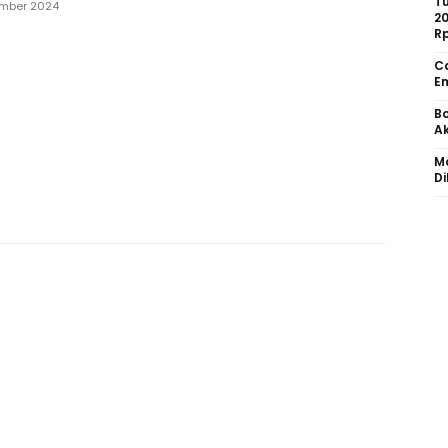
Tu
ember 2024
2
R
Ca
Em
Bo
Ak
Mo
Di