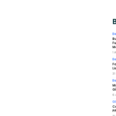
B
Be
Bu
F
Me
1 
Be
F
Li
31
Be
My
GI
6 
GI
Ca
PP