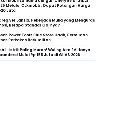
kar Mobil Lamamu dengan Chery E5 di GIIAS
026 Melalui OLXmobbi, Dapat Potongan Harga
p20 Juta
regiver Lansia, Pekerjaan Mulia yang Menguras
osi, Berapa Standar Gajinya?
sch Power Tools Blue Store Hadir, Permudah
ses Perkakas Berkualitas
bil Listrik Paling Murah! Wuling Aira EV Hanya
banderol Mulai Rp 155 Juta di GIIAS 2026