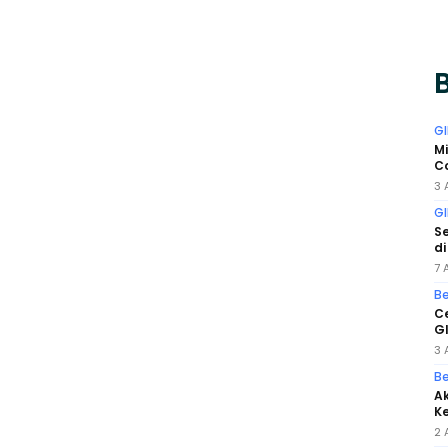
B
GI
Mi
Co
3 
GI
Se
di
7 
Be
Ce
GI
3 
Be
Ak
Ke
2 