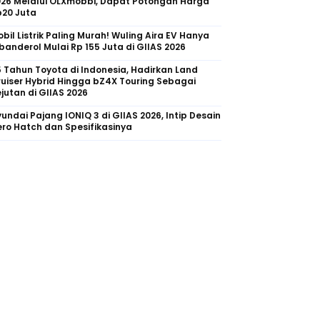
026 Melalui OLXmobbi, Dapat Potongan Harga
p20 Juta
bil Listrik Paling Murah! Wuling Aira EV Hanya
banderol Mulai Rp 155 Juta di GIIAS 2026
 Tahun Toyota di Indonesia, Hadirkan Land
uiser Hybrid Hingga bZ4X Touring Sebagai
jutan di GIIAS 2026
undai Pajang IONIQ 3 di GIIAS 2026, Intip Desain
ro Hatch dan Spesifikasinya