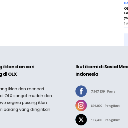
Be
OL
GI
ya
1 
 iklan dan cari
Ikuti kami di Sosial Me
 di OLX
Indonesia
sang iklan dan mencari
7,567,239
Fans
 di OLX sangat mudah dan
Ayo segera pasang iklan
894,000
Pengikut
ri barang yang diinginkan
187,400
Pengikut