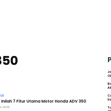
350
Ja
O
Bo
Ak
if
Ca
Em
 Inilah 7 Fitur Utama Motor Honda ADV 350
us 2025
Tu