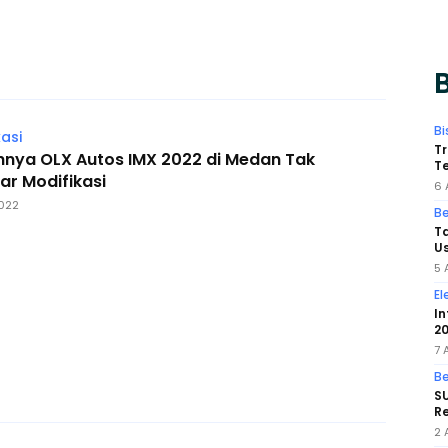
B
Bi
asi
Tr
hnya OLX Autos IMX 2022 di Medan Tak
Te
ar Modifikasi
6 
022
Be
Ta
Us
5 
El
In
20
7 
Be
SU
Re
2 