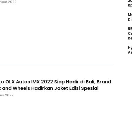
2
mber 2022
R
Mo
Di
55
Cr
Ke
Hy
Ae
o OLX Autos IMX 2022 Siap Hadir di Bali, Brand
 and Wheels Hadirkan Jaket Edisi Spesial
tus 2022