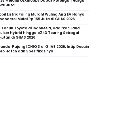
026 Melalui OLXmobbi, Dapat Potongan Harga
p20 Juta
bil Listrik Paling Murah! Wuling Aira EV Hanya
banderol Mulai Rp 155 Juta di GIIAS 2026
 Tahun Toyota di Indonesia, Hadirkan Land
uiser Hybrid Hingga bZ4X Touring Sebagai
jutan di GIIAS 2026
undai Pajang IONIQ 3 di GIIAS 2026, Intip Desain
ro Hatch dan Spesifikasinya