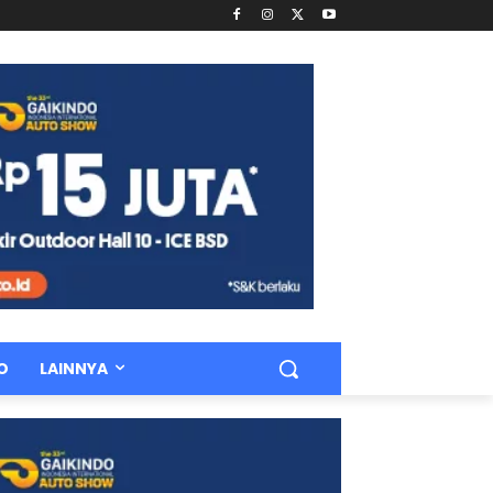
O
LAINNYA