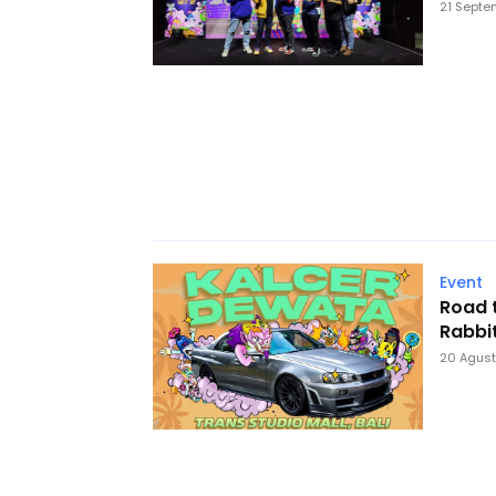
21 Septe
Event
Road t
Rabbit
20 Agus