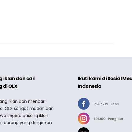
 iklan dan cari
Ikuti kami di Sosial Me
 di OLX
Indonesia
sang iklan dan mencari
7,567,239
Fans
 di OLX sangat mudah dan
Ayo segera pasang iklan
894,000
Pengikut
ri barang yang diinginkan