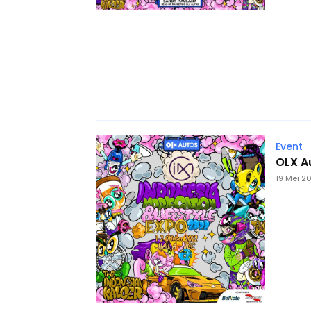
Event
OLX A
19 Mei 2